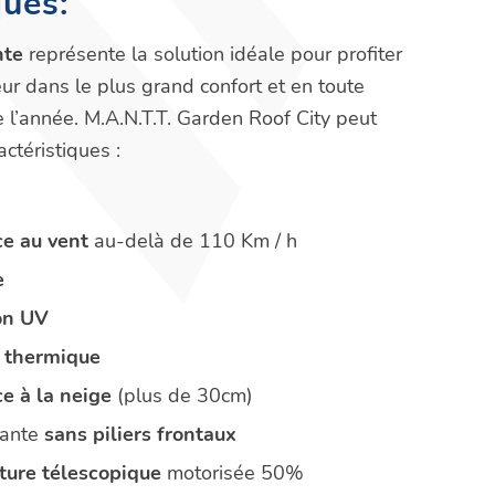
ques:
nte
représente la solution idéale pour profiter
disponibles en deux versions : les
panneaux
ur dans le plus grand confort et en toute
e l’année. M.A.N.T.T. Garden Roof City peut
ité qui vous accueillit tout au long de
ctéristiques :
en une véranda confortable et prestigieuse.
ce au vent
au-delà de 110 Km / h
aux espaces à vivre, comme des porches ou des
e
on UV
ue, qui vous permet d’ouvrir le toit en un clic.
n thermique
ce à la neige
(plus de 30cm)
tante
sans piliers frontaux
ture télescopique
motorisée 50%
ut au long de l’année. Il représente la solution