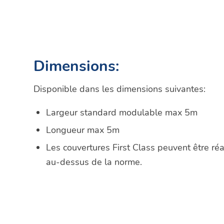
parfaite pour des activités basées dans un vieu
autorisations des autorités locales car Garden R
FERMER
Dimensions:
Disponible dans les dimensions suivantes:
Largeur standard modulable max 5m
Longueur max 5m
Les couvertures First Class peuvent être ré
au-dessus de la norme.