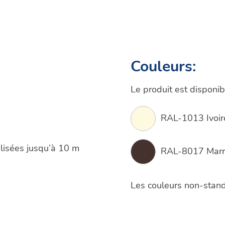
x centre historique ou dans les aires protégées de la v
oof City ne nécessite aucun pilier frontal.
Couleurs:
Le produit est disponib
RAL-1013 Ivoir
alisées jusqu’à 10 m
RAL-8017 Mar
Les couleurs non-stan