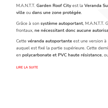
M.A.N.T.T.
Garden Roof City
est la
Veranda S
ville
ou
dans une zone protégée
.
Grâce à son
système autoportant
, M.A.N.T.T. 
frontaux,
ne nécessitant donc aucune autoris
Cette
véranda autoportante
est une version à 
auquel est fixé la partie supérieure. Cette dern
en
polycarbonate et PVC haute résistance
, o
LIRE LA SUITE
Idéal pour :
activités commerciales situées dans les ville