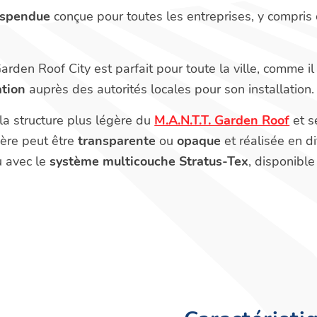
uspendue
conçue pour toutes les entreprises, y compris
Garden Roof City est parfait pour toute la ville, comme i
ation
auprès des autorités locales pour son installation.
la structure plus légère du
M.A.N.T.T. Garden Roof
et s
ière peut être
transparente
ou
opaque
et réalisée en d
u avec le
système multicouche Stratus-Tex
, disponible
s et les centres historiques