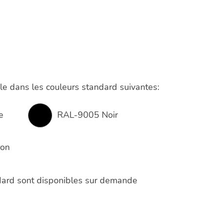
ille. Vous n’aurez plus à demander les
le dans les couleurs standard suivantes:
e
RAL-9005 Noir
ron
dard sont disponibles sur demande