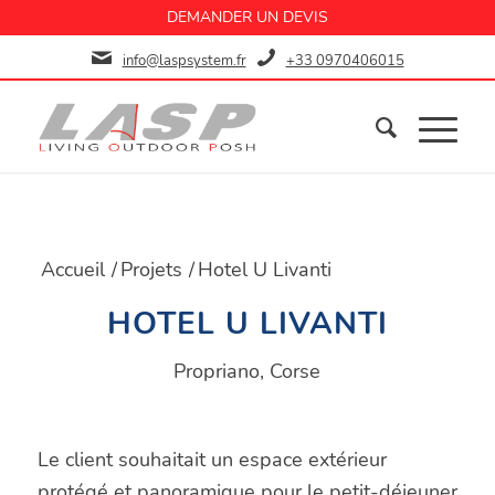
DEMANDER UN DEVIS
info@laspsystem.fr
+33 0970406015
Accueil
/
Projets
/
Hotel U Livanti
HOTEL U LIVANTI
Propriano, Corse
Le client souhaitait un espace extérieur
protégé et panoramique pour le petit-déjeuner