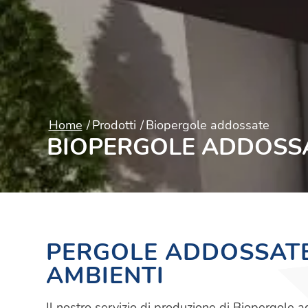
Home
/
Prodotti
/
Biopergole addossate
BIOPERGOLE ADDOSS
PERGOLE ADDOSSATE
AMBIENTI
Il nostro servizio di produzione di Biopergole a