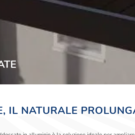
ATE
, IL NATURALE PROLUNG
ddossate in alluminio è la soluzione ideale per ampliare i