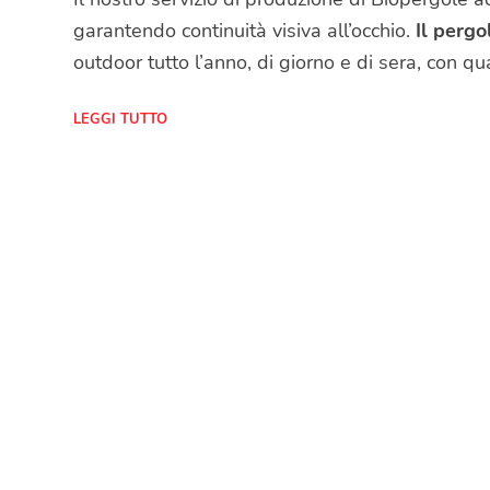
garantendo continuità visiva all’occhio.
Il pergo
outdoor tutto l’anno, di giorno e di sera, con qu
LEGGI TUTTO
Ideale per:
Sale colazione per Bar
Sala veranda per ristoranti
Rooftop ultimo piano
Coperture per terrazze
Coperture tecnologiche per giardini
Pergolati stazioni balneari
Pergola per villa