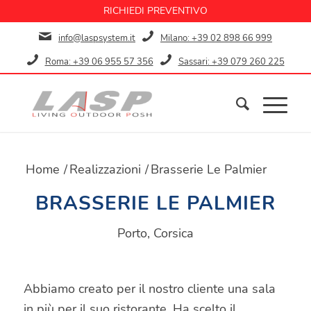
RICHIEDI PREVENTIVO
info@laspsystem.it
Milano: +39 02 898 66 999
Roma: +39 06 955 57 356
Sassari: +39 079 260 225
Home
/
Realizzazioni
/
Brasserie Le Palmier
BRASSERIE LE PALMIER
Porto, Corsica
Abbiamo creato per il nostro cliente una sala
in più per il suo ristorante. Ha scelto il