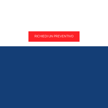
RICHIEDI UN PREVENTIVO
COPERTURE TELESCOPICHE
PERGOLE SU MISURA
CHIUSURE LATERALI
FAQ
GUIDA ALLA SCELTA