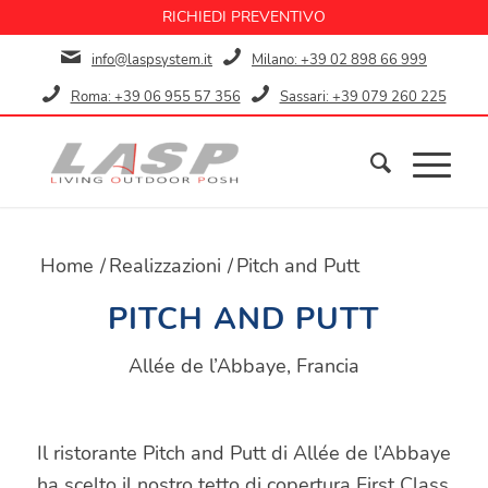
RICHIEDI PREVENTIVO
info@laspsystem.it
Milano: +39 02 898 66 999
Roma: +39 06 955 57 356
Sassari: +39 079 260 225
Home
/
Realizzazioni
/
Pitch and Putt
PITCH AND PUTT
Allée de l’Abbaye, Francia
Il ristorante Pitch and Putt di Allée de l’Abbaye
ha scelto il nostro tetto di copertura First Class