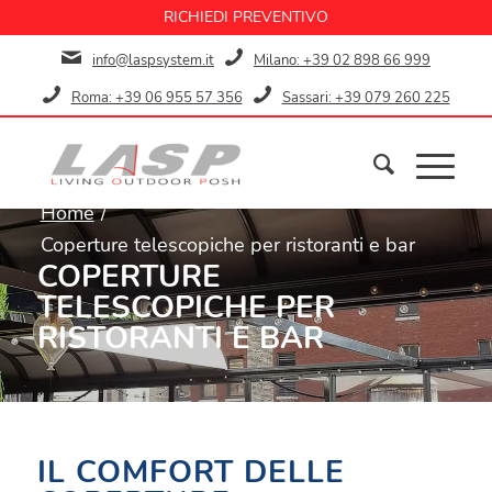
RICHIEDI PREVENTIVO
info@laspsystem.it
Milano: +39 02 898 66 999
Roma: +39 06 955 57 356
Sassari: +39 079 260 225
Home
/
Coperture telescopiche per ristoranti e bar
COPERTURE
TELESCOPICHE PER
RISTORANTI E BAR
IL COMFORT DELLE