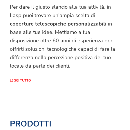
Per dare il giusto slancio alla tua attività, in
Lasp puoi trovare un’ampia scelta di
coperture telescopiche personalizzabili
in
base alle tue idee. Mettiamo a tua
disposizione oltre 60 anni di esperienza per
offrirti soluzioni tecnologiche capaci di fare la
differenza nella percezione positiva del tuo
locale da parte dei clienti.
LEGGI TUTTO
LA TECNOLOGIA DELLE
COPERTURE FIRMATE
LASP: UN VALORE
PRODOTTI
AGGIUNTO ALLA TUA