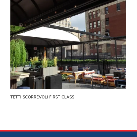
soleggiate, grazie alla
schermatura dei
pannelli anti raggi UV
. Ma non solo: entrambi
i prodotti ti garantiscono
un’apertura e
chiusura telescopica
per il 66% della
superficie
con funzionamento motorizzato
. Ti
basta un click sul telecomando per mostrare il
cielo, o per proteggere il tuo plateatico se il
meteo minaccia brutto tempo.
In Lasp puoi trovare una vasta gamma di
prodotti, studiati apposta per il mercato della
ristorazione.
I nostri tecnici sono a tua
TETTI SCORREVOLI FIRST CLASS
disposizione
per realizzare insieme la
copertura che immagini.
CHIUDI